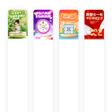
打
开
微
信
扫
一
扫