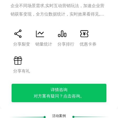
企业不同场景需求,实时互动营销玩法，加速企业营
销获客变现，全方位数据统计，实时效果看得见,实
现企业数据化转型升级。
分享裂变
销量统计
分享排行
优惠卡券
打
打
打
打
开
开
开
开
微
微
微
微
信
信
信
信
分享有礼
扫
扫
扫
扫
一
一
一
一
扫
扫
详情咨询
扫
扫
对方案有疑问？点击咨询。
活动案例