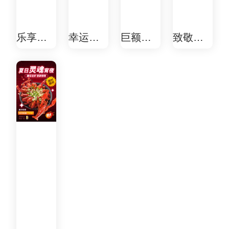
乐享双
幸运大
巨额红
致敬七
十二，
转盘 好
包、限
一礼 不
特惠不
运转不
量好
忘峥嵘
容错过~
停！活
礼，双
岁月
动开始
十一大
啦！只
抽奖火
要微信
热开
用户即
启！
可参
与。